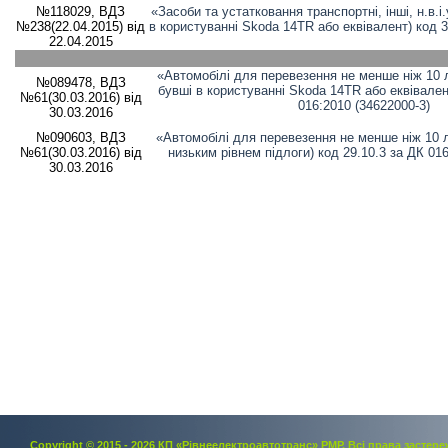
№118029, ВДЗ
«Засоби та устатковання транспортні, інші, н.в.і
№238(22.04.2015) від
в користуванні Skoda 14TR або еквівалент) код 3
22.04.2015
«Автомобілі для перевезення не менше ніж 10
№089478, ВДЗ
бувші в користуванні Skoda 14TR або еквівален
№61(30.03.2016) від
016:2010 (34622000-3)
30.03.2016
№090603, ВДЗ
«Автомобілі для перевезення не менше ніж 10 
№61(30.03.2016) від
низьким рівнем підлоги) код 29.10.3 за ДК 016
30.03.2016
Copyright © 2015 - 2026 КП «Рівнеелектроавтотранс» РМР. Всi права застере