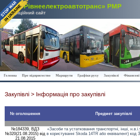
КП «Рівнеелектроавтотранс» РМР
Офіційний сайт
Головна
Про підприємство
Маршрути
Графіки руху
Закупівлі
Фінансові 
Закупівлі > Інформація про закупівлі
№ оголошення
Предмет закупівлі
№184339, ВДЗ
«Засоби та устатковання транспортні, інші, н.в.і
№320(21.08.2015) від
в користуванні Skoda 14TR або еквівалент) код 3
21.08.2015