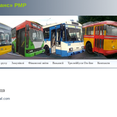
ранс» РМР
 руху
Закупівлі
Фінансові звіти
Вакансії
Тролейбуси On-line
Контакти
019
il.com