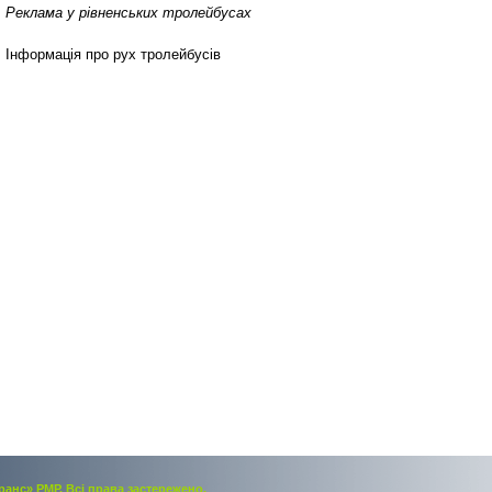
Реклама у рівненських тролейбусах
Інформація про рух тролейбусів
ранс» РМР. Всi права застережено.