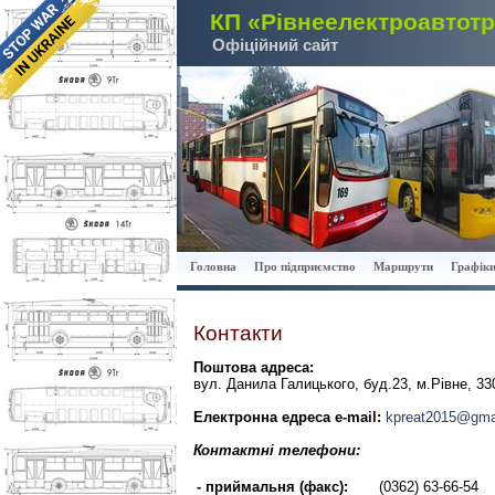
КП «Рівнеелектроавтот
Офіційний сайт
Головна
Про підприємство
Маршрути
Графіки
Контакти
Поштова адреса:
вул. Данила Галицького, буд.23, м.Рівне, 33
Електронна едреса e-mail:
kpreat2015@gma
Контактні телефони:
- приймальня (факс):
(0362) 63-66-54