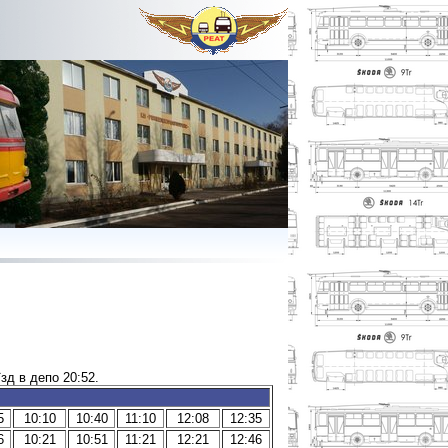
їзд в депо 20:52.
5
10:10
10:40
11:10
12:08
12:35
6
10:21
10:51
11:21
12:21
12:46