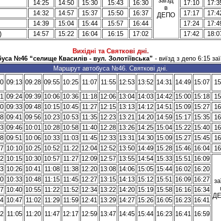
заїзд
14:25
14:50
15:30
15:43
16:30
17:10
17:3
в
14:32
14:57
15:37
15:50
16:37
17:17
17:4
ДЕПО
14:39
15:04
15:44
15:57
16:44
17:24
17:4
)
14:57
15:22
16:04
16:15
17:02
17:42
18:0
Вихідні та Святкові дні.
уса №46 “селище Квасилів - вул. Золотіївська”
- виїзд з депо 6:15 за
Маршрут автобуса №46. Святкові дні.
30
09:13
09:28
09:55
10:25
11:07
11:55
12:53
13:52
14:31
14:49
15:07
15
41
09:24
09:39
10:06
10:36
11:18
12:06
13:04
14:03
14:42
15:00
15:18
15
50
09:33
09:48
10:15
10:45
11:27
12:15
13:13
14:12
14:51
15:09
15:27
16
58
09:41
09:56
10:23
10:53
11:35
12:23
13:21
14:20
14:59
15:17
15:35
16
03
09:46
10:01
10:28
10:58
11:40
12:28
13:26
14:25
15:04
15:22
15:40
16
08
09:51
10:06
10:33
11:03
11:45
12:33
13:31
14:30
15:09
15:27
15:45
16
27
10:10
10:25
10:52
11:22
12:04
12:52
13:50
14:49
15:28
15:46
16:04
16
32
10:15
10:30
10:57
11:27
12:09
12:57
13:55
14:54
15:33
15:51
16:09
43
10:26
10:41
11:08
11:38
12:20
13:08
14:06
15:05
15:44
16:02
16:20
50
10:33
10:48
11:15
11:45
12:27
13:15
14:13
15:12
15:51
16:09
16:27
за
57
10:40
10:55
11:22
11:52
12:34
13:22
14:20
15:19
15:58
16:16
16:34
Д
04
10:47
11:02
11:29
11:59
12:41
13:29
14:27
15:26
16:05
16:23
16:41
22
11:05
11:20
11:47
12:17
12:59
13:47
14:45
15:44
16:23
16:41
16:59