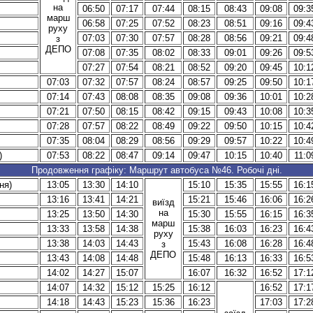
на
06:50
07:17
07:44
08:15
08:43
09:08
09:3
марш
06:58
07:25
07:52
08:23
08:51
09:16
09:4
руху
07:03
07:30
07:57
08:28
08:56
09:21
09:4
з
ДЕПО
07:08
07:35
08:02
08:33
09:01
09:26
09:5
07:27
07:54
08:21
08:52
09:20
09:45
10:1
07:03
07:32
07:57
08:24
08:57
09:25
09:50
10:1
07:14
07:43
08:08
08:35
09:08
09:36
10:01
10:2
07:21
07:50
08:15
08:42
09:15
09:43
10:08
10:3
07:28
07:57
08:22
08:49
09:22
09:50
10:15
10:4
07:35
08:04
08:29
08:56
09:29
09:57
10:22
10:4
)
07:53
08:22
08:47
09:14
09:47
10:15
10:40
11:0
Продовження графіку: Маршрут автобуса №46. Робочі дні.
ня)
13:05
13:30
14:10
15:10
15:35
15:55
16:1
13:16
13:41
14:21
15:21
15:46
16:06
16:2
виїзд
на
13:25
13:50
14:30
15:30
15:55
16:15
16:3
марш
13:33
13:58
14:38
15:38
16:03
16:23
16:4
руху
13:38
14:03
14:43
15:43
16:08
16:28
16:4
з
ДЕПО
13:43
14:08
14:48
15:48
16:13
16:33
16:5
14:02
14:27
15:07
16:07
16:32
16:52
17:1
14:07
14:32
15:12
15:25
16:12
16:52
17:1
14:18
14:43
15:23
15:36
16:23
17:03
17:2