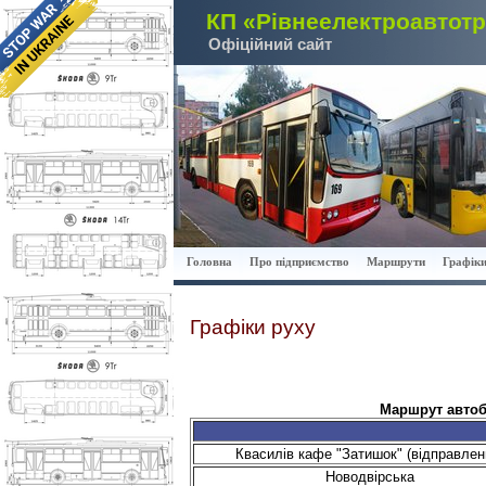
КП «Рівнеелектроавтот
Офіційний сайт
Головна
Про підприємство
Маршрути
Графіки
Графіки руху
Маршрут автобу
Квасилів кафе "Затишок" (відправлен
Новодвірська