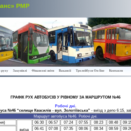
ранс» РМР
 руху
Закупівлі
Фінансові звіти
Вакансії
Тролейбуси On-line
Контакти
ГРАФІК РУХ АВТОБУСІВ У РІВНОМУ ЗА МАРШРУТОМ №46
Робочі дні.
са №46 “селище Квасилів - вул. Золотіївська”
- виїзд з депо 6:15, за
Маршрут автобуса №46. Робочі дні.
ня)
06:30
06:57
07:24
07:55
08:23
08:48
09:1
06:41
07:08
07:35
08:06
08:34
08:59
09:2
виїзд