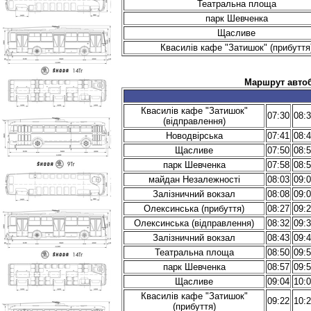
Театральна площа
парк Шевченка
Щасливе
Квасилів кафе "Затишок" (прибуття
Маршрут автоб
Квасилів кафе "Затишок"
07:30
08:
(відправлення)
Новодвірська
07:41
08:
Щасливе
07:50
08:
парк Шевченка
07:58
08:
майдан Незалежності
08:03
09:
Залізничний вокзал
08:08
09:
Олексинська (прибуття)
08:27
09:
Олексинська (відправлення)
08:32
09:
Залізничний вокзал
08:43
09:
Театральна площа
08:50
09:
парк Шевченка
08:57
09:
Щасливе
09:04
10:
Квасилів кафе "Затишок"
09:22
10:
(прибуття)