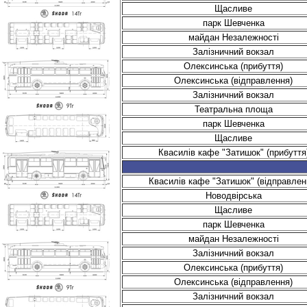
Щасливе
парк Шевченка
майдан Незалежності
Залізничний вокзал
Олексинська (прибуття)
Олексинська (відправлення)
Залізничний вокзал
Театральна площа
парк Шевченка
Щасливе
Квасилів кафе "Затишок" (прибуття
Квасилів кафе "Затишок" (відправлен
Новодвірська
Щасливе
парк Шевченка
майдан Незалежності
Залізничний вокзал
Олексинська (прибуття)
Олексинська (відправлення)
Залізничний вокзал